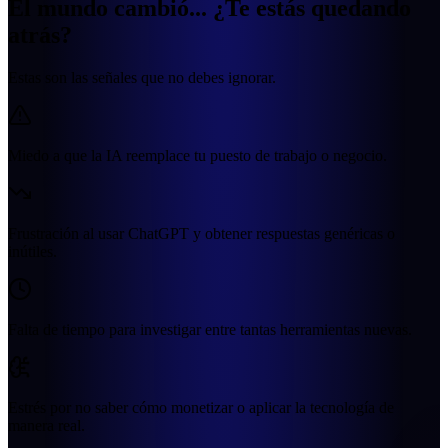
El mundo cambió...
¿Te estás quedando
atrás?
Estas son las señales que no debes ignorar.
Miedo a que la IA reemplace tu puesto de trabajo o negocio.
Frustración al usar ChatGPT y obtener respuestas genéricas o
inútiles.
Falta de tiempo para investigar entre tantas herramientas nuevas.
Estrés por no saber cómo monetizar o aplicar la tecnología de
manera real.