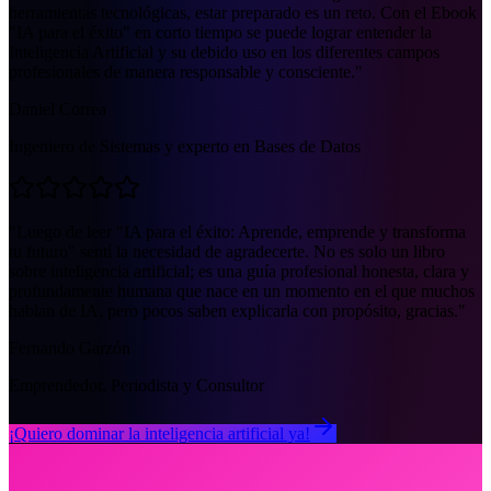
herramientas tecnológicas, estar preparado es un reto. Con el Ebook
"IA para el éxito" en corto tiempo se puede lograr entender la
Inteligencia Artificial y su debido uso en los diferentes campos
profesionales de manera responsable y consciente.
"
Daniel Correa
Ingeniero de Sistemas y experto en Bases de Datos
"
Luego de leer "IA para el éxito: Aprende, emprende y transforma
tu futuro" sentí la necesidad de agradecerte. No es solo un libro
sobre inteligencia artificial; es una guía profesional honesta, clara y
profundamente humana que nace en un momento en el que muchos
hablan de IA, pero pocos saben explicarla con propósito, gracias.
"
Fernando Garzón
Emprendedor, Periodista y Consultor
¡Quiero dominar la inteligencia artificial ya!