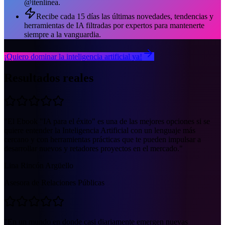
@itenlinea.
Recibe cada 15 días las últimas novedades, tendencias y
herramientas de IA filtradas por expertos para mantenerte
siempre a la vanguardia.
¡Quiero dominar la inteligencia artificial ya!
Resultados
reales
"
El Ebook "IA para el éxito" es una de las mejores opciones si se
quiere entender la Inteligencia Artificial con un lenguaje más
cercano y con herramientas prácticas que te pueden impulsar a
desarrollar nuevos y retadores proyectos en el mercado.
"
Lina Rincón Argüello
Asesora de Relaciones Públicas
"
En un mundo en donde casi diariamente emergen nuevas