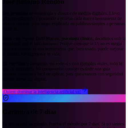
José Antonio
Rondón
Soy periodista de tecnología y director de medios digitales. Llevo
años investigando y poniendo a prueba cada nueva herramienta de
IA que aparece, para luego explicarla en palabras simples a personas
como tú.
Junto a mi esposa
Tutti Manzo, psicóloga clínica
, decidimos unir la
tecnología con el lado humano. Porque creo que la IA no es magia
ni una amenaza: es una herramienta que, bien usada, puede mejorar
tu trabajo, tus ingresos y tu vida.
En este libro te comparto, sin rodeos y con ejemplos reales, todo lo
que he aprendido. Mi compromiso contigo es darte una guía
honesta, probada y fácil de aplicar, para que avances con seguridad
en esta nueva era digital.
¡Quiero dominar la inteligencia artificial ya!
Garantía de
7 días
Tu futuro está asegurado. Prueba el método por 7 días. Si no sientes