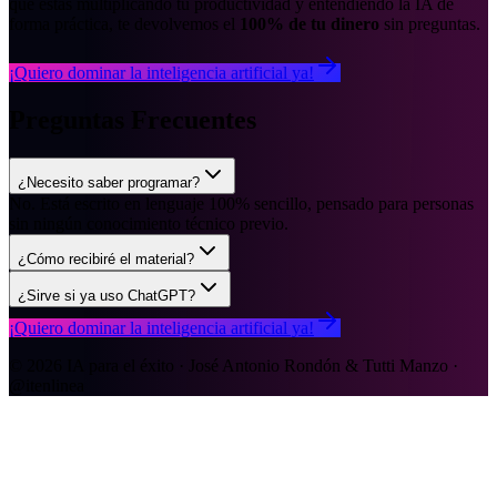
que estás multiplicando tu productividad y entendiendo la IA de
forma práctica, te devolvemos el
100% de tu dinero
sin preguntas.
¡Quiero dominar la inteligencia artificial ya!
Preguntas
Frecuentes
¿Necesito saber programar?
No. Está escrito en lenguaje 100% sencillo, pensado para personas
sin ningún conocimiento técnico previo.
¿Cómo recibiré el material?
¿Sirve si ya uso ChatGPT?
¡Quiero dominar la inteligencia artificial ya!
© 2026 IA para el éxito · José Antonio Rondón & Tutti Manzo ·
@itenlinea