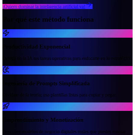
¡Quiero dominar la inteligencia artificial ya!
Por qué este
método funciona
Productividad Exponencial
Delega en la IA tus tareas operativas para enfocarte en lo estratégico.
Ingeniería de Prompts Simplificada
Olvídate de la teoría; usa plantillas listas para copiar y pegar.
Emprendimiento y Monetización
Descubre modelos de negocio digitales reales que puedes montar