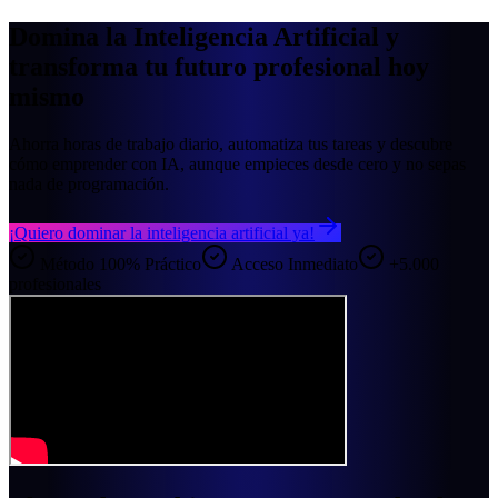
Domina la
Inteligencia Artificial
y
transforma tu futuro profesional hoy
mismo
Ahorra horas de trabajo diario, automatiza tus tareas y descubre
cómo emprender con IA, aunque empieces desde cero y no sepas
nada de programación.
¡Quiero dominar la inteligencia artificial ya!
Método 100% Práctico
Acceso Inmediato
+5.000
profesionales